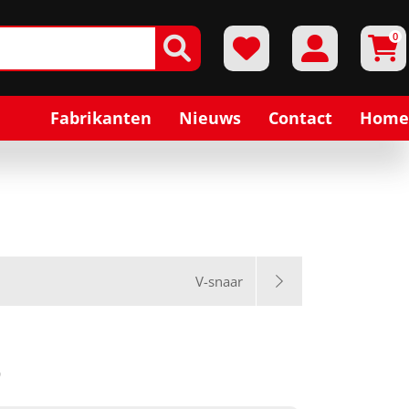
0
Fabrikanten
Nieuws
Contact
Home
V-snaar
0