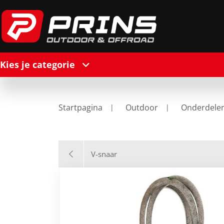
Kies je categorie
Startpagina
Outdoor
Onderdele
V-snaar