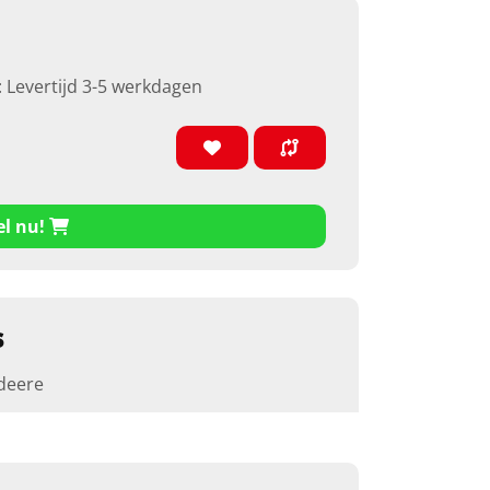
: Levertijd 3-5 werkdagen
el nu!
s
deere