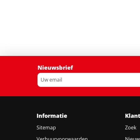
Nieuwsbrief
Informatie
Klan
Sitemap
Zoek
Verhuurvoorwaarden
Nieuw