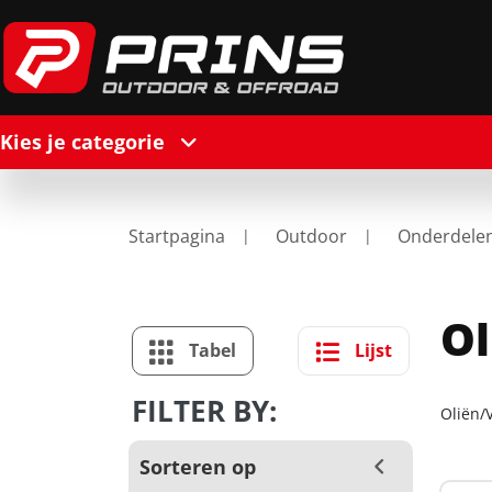
Kies je categorie
Startpagina
Outdoor
Onderdele
Ol
Tabel
Lijst
FILTER BY:
Oliën/V
Sorteren op