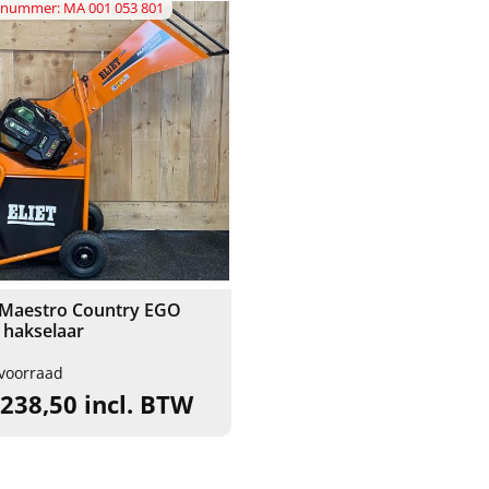
elnummer: MA 001 053 801
t Maestro Country EGO
 hakselaar
voorraad
.238,50 incl. BTW