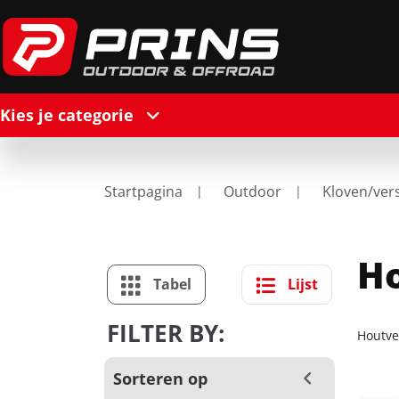
Kies je categorie
Startpagina
Outdoor
Kloven/ver
Ho
Tabel
Lijst
FILTER BY:
Houtve
Sorteren op