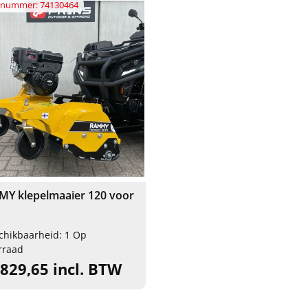
elnummer: 74130464
Y klepelmaaier 120 voor
d
chikbaarheid: 1 Op
rraad
.829,65 incl. BTW