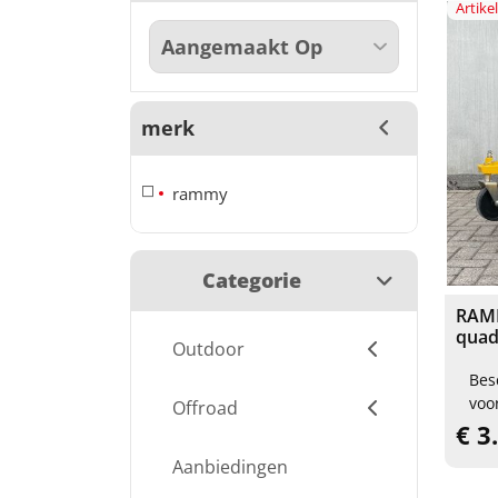
Artik
merk
rammy
Categorie
RAMM
qua
Outdoor
Bes
voo
Offroad
€ 3
Aanbiedingen