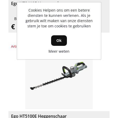
Ego HT2410E Heggenschaar
Cookies Helpen ons om een betere
diensten te kunnen verlenen. Als je
Beschikbaarheid: 1 Op voorraad
gebruik wilt maken van onze diensten
€ 239,00 incl. BTW
stem je toe om cookies te gebruiken
Ok
Artikelnummer: HT5100E
Meer weten
Ego HT5100E Heggenschaar