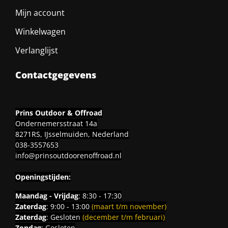
Mijn account
Winkelwagen
Verlanglijst
Contactgegevens
Prins Outdoor & Offroad
Ondernemersstraat 14a
8271RS, IJsselmuiden, Nederland
038-3557653
info@prinsoutdoorenoffroad.nl
Openingstijden:
Maandag - Vrijdag
: 8:30 - 17:30
Zaterdag
: 9:00 - 13:00
(maart t/m november)
Zaterdag
: Gesloten
(december t/m februari)
Zondag
: Gesloten