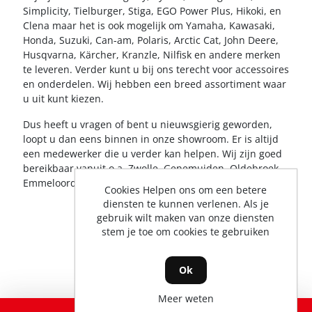
Simplicity, Tielburger, Stiga, EGO Power Plus, Hikoki, en
Clena maar het is ook mogelijk om Yamaha, Kawasaki,
Honda, Suzuki, Can-am, Polaris, Arctic Cat, John Deere,
Husqvarna, Kärcher, Kranzle, Nilfisk en andere merken
te leveren. Verder kunt u bij ons terecht voor accessoires
en onderdelen. Wij hebben een breed assortiment waar
u uit kunt kiezen.
Dus heeft u vragen of bent u nieuwsgierig geworden,
loopt u dan eens binnen in onze showroom. Er is altijd
een medewerker die u verder kan helpen. Wij zijn goed
bereikbaar vanuit o.a. Zwolle, Genemuiden, Oldebroek,
Emmeloord, Hattem, Dronten en Wezep.
Cookies Helpen ons om een betere
diensten te kunnen verlenen. Als je
gebruik wilt maken van onze diensten
stem je toe om cookies te gebruiken
Ok
Meer weten