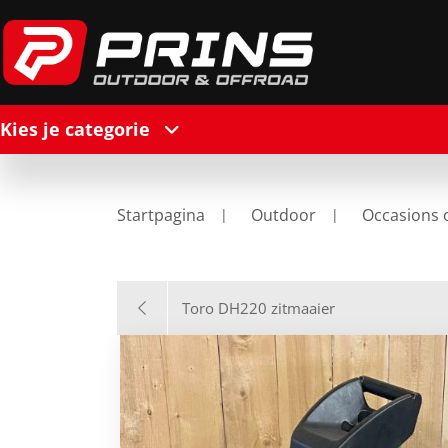
Kies je categorie
Startpagina
Outdoor
Occasions 
Toro DH220 zitmaaier