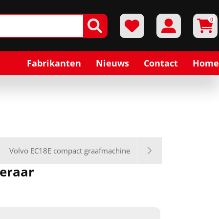
0
Fabrikanten
Nieuws
Contact
Home
Volvo EC18E compact graafmachine
peraar
1