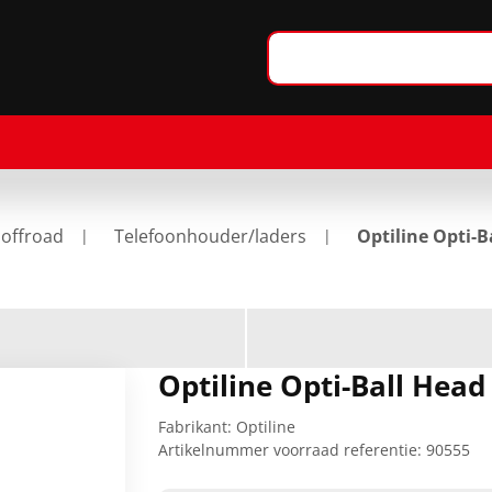
 offroad
Telefoonhouder/laders
Optiline Opti-
Optiline Opti-Ball Hea
Fabrikant:
Optiline
Artikelnummer voorraad referentie:
90555