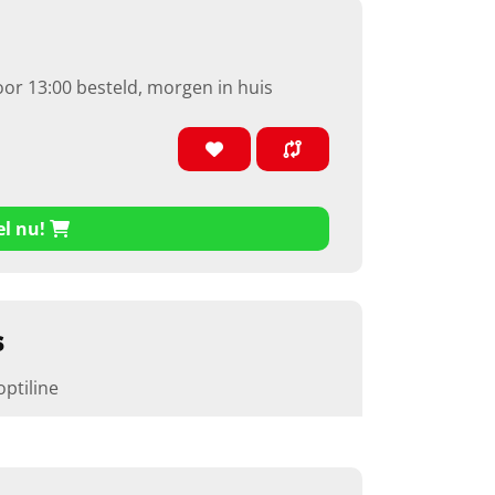
oor 13:00 besteld, morgen in huis
el nu!
s
optiline