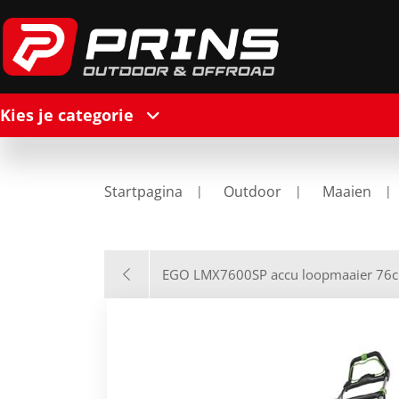
Kies je categorie
Startpagina
Outdoor
Maaien
EGO LMX7600SP accu loopmaaier 76