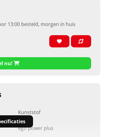
oor 13:00 besteld, morgen in huis
el nu!
s
Kunststof
ecificaties
ego power plus