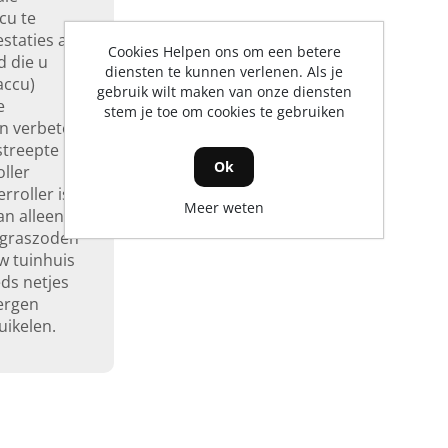
cu te
staties als
Cookies Helpen ons om een betere
 die u
diensten te kunnen verlenen. Als je
accu)
gebruik wilt maken van onze diensten
e
stem je toe om cookies te gebruiken
n verbetert
streepte
Ok
oller
rroller is
Meer weten
an alleen
 graszoden
w tuinhuis
eds netjes
bergen
uikelen.