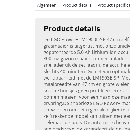
Algemeen
Product details
Product specifica
Product details
De EGO Power+ LM1903E-SP 47 cm zelf
grasmaaier is uitgerust met onze uniek
gepatenteerde 5,0 Ah Lithium-ion-accu 
800 m2 gazon maaien zonder opladen.
snellader uit de set laadt u de accu hel
slechts 40 minuten. Geniet van optimal
wendbaarheid met de LM1903E-SP. Met
maaibreedte van 47 cm en grote wiele
krappe hoekjes geen probleem en kunt u
bomen maaien, voor een naadloze maa
ervaring.De snoerloze EGO Power+ maai
ontworpen om het u gemakkelijker te m
zelftrekkende model kan tuinen met een
helemaal de baas. De automatische var
snelheidsregeling garandeert de optim