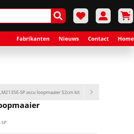
0
Fabrikanten
Nieuws
Contact
Home
LM2135E-SP accu loopmaaier 52cm kit
loopmaaier
-SP