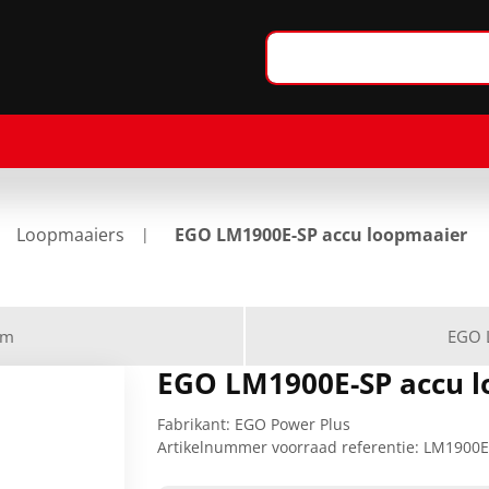
Loopmaaiers
EGO LM1900E-SP accu loopmaaier
cm
EGO 
EGO LM1900E-SP accu 
Fabrikant:
EGO Power Plus
Artikelnummer voorraad referentie:
LM1900E