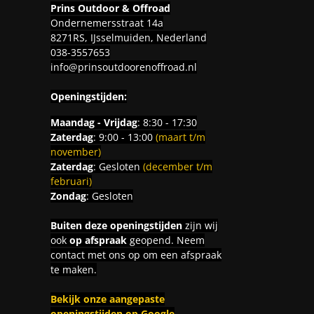
Prins Outdoor & Offroad
Ondernemersstraat 14a
8271RS, IJsselmuiden, Nederland
038-3557653
info@prinsoutdoorenoffroad.nl
Openingstijden:
Maandag - Vrijdag
: 8:30 - 17:30
Zaterdag
: 9:00 - 13:00
(maart t/m
november)
Zaterdag
: Gesloten
(december t/m
februari)
Zondag
: Gesloten
Buiten deze openingstijden
zijn wij
ook
op afspraak
geopend. Neem
contact met ons op om een afspraak
te maken.
Bekijk onze aangepaste
openingstijden op Google