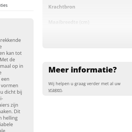
ties
Krachtbron
Maaibreedte (cm)
Rij-aandrijving
trekkende
e
en kan tot
 Met de
emaal op in
Meer informatie?
e
 een
Wij helpen u graag verder met al uw
n vormen
vragen
.
 dicht bij
i-
ers zijn
aken. Dit
 helling
iabele
ale