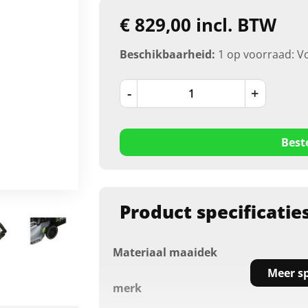
€ 829,00 incl. BTW
Beschikbaarheid:
1 op voorraad: V
-
+
Best
Product specificatie
Materiaal maaidek
Meer sp
merk