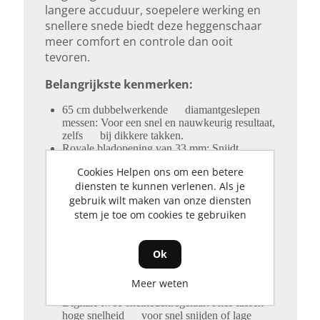
langere accuduur, soepelere werking en
snellere snede biedt deze heggenschaar
Werking van messen
meer comfort en controle dan ooit
tevoren.
Dubbel geslepen
Belangrijkste kenmerken:
Kit inclusief accu & lader
65 cm dubbelwerkende diamantgeslepen
messen: Voor een snel en nauwkeurig resultaat,
Nee
zelfs bij dikkere takken.
Royale bladopening van 33 mm: Snijdt
moeiteloos door volwassen takken en
Cookies Helpen ons om een betere
overwoekerde randen.
diensten te kunnen verlenen. Als je
Duurzame magnesium tandwielkast:
gebruik wilt maken van onze diensten
Ontworpen voor intensief gebruik,
eenvoudig onderhoud via smeerpunt.
stem je toe om cookies te gebruiken
Lichtgewicht en perfect in balans:
Vermindert vermoeidheid bij langdurig werken
of werken op hoogte.
Ok
Verstelbare achterhandgreep: 45° en 90° naar
links of rechts, ideaal voor verticaal,
Meer weten
horizontaal of moeilijk bereikbare hoeken.
Digitale twee-snelhedenregelaar: Kies tussen
hoge snelheid voor snel snijden of lage