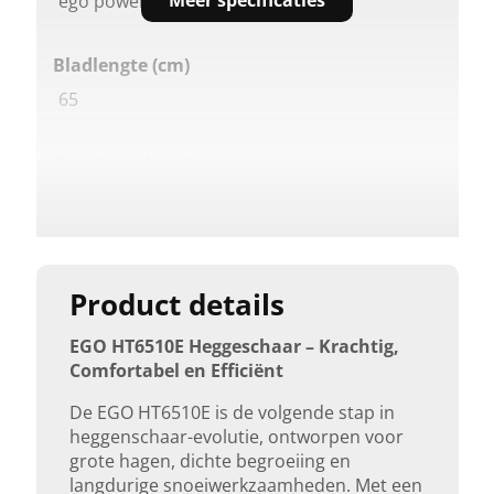
Meer specificaties
ego power plus
Bladlengte (cm)
65
Draaibare handgreep
Ja
Snelheidsregeling
Twee snelheden
Product details
EGO HT6510E Heggeschaar – Krachtig,
Snijcapaciteit (mm)
Comfortabel en Efficiënt
33
De EGO HT6510E is de volgende stap in
heggenschaar-evolutie, ontworpen voor
Tanddiepte mes (mm)
grote hagen, dichte begroeiing en
langdurige snoeiwerkzaamheden. Met een
20