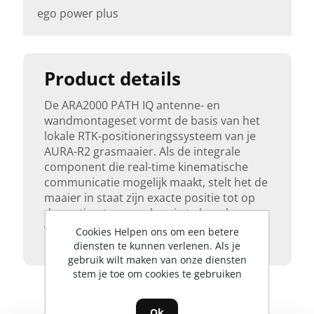
ego power plus
Product details
De ARA2000 PATH IQ antenne- en
wandmontageset vormt de basis van het
lokale RTK-positioneringssysteem van je
AURA-R2 grasmaaier. Als de integrale
component die real-time kinematische
communicatie mogelijk maakt, stelt het de
maaier in staat zijn exacte positie tot op
de centimeter nauwkeurig te bepalen –
voor perfect geplande banen en
Cookies Helpen ons om een betere
consistente maaiprecisie in de hele tuin.
diensten te kunnen verlenen. Als je
gebruik wilt maken van onze diensten
stem je toe om cookies te gebruiken
Ok