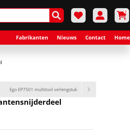
0
Fabrikanten
Nieuws
Contact
Home
l
Ego EP7501 multitool verlengstuk
antensnijderdeel