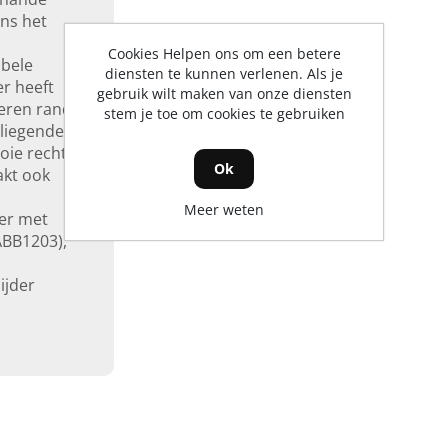
ns het
Cookies Helpen ons om een betere
bele
diensten te kunnen verlenen. Als je
r heeft
gebruik wilt maken van onze diensten
eren rand
stem je toe om cookies te gebruiken
liegende
oie rechte
Ok
akt ook
Meer weten
er met
ABB1203),
ijder