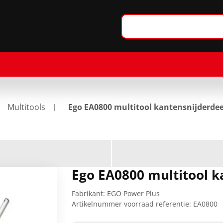
Multitools
Ego EA0800 multitool kantensnijderdee
Ego EA0800 multitool k
Fabrikant:
EGO Power Plus
Artikelnummer voorraad referentie:
EA0800