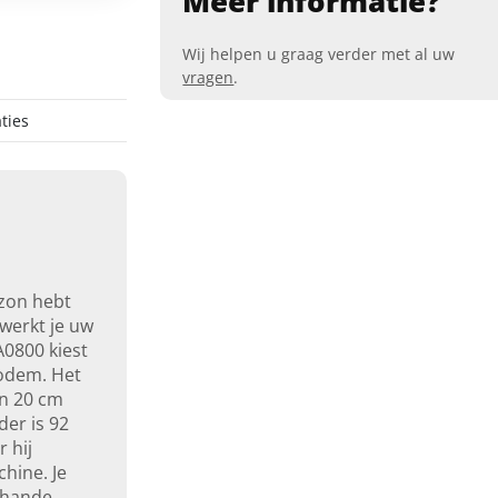
Meer informatie?
Wij helpen u graag verder met al uw
vragen
.
ties
zon hebt
werkt je uw
A0800 kiest
bodem. Het
en 20 cm
der is 92
 hij
hine. Je
erhande