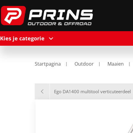
Kies je categorie
Startpagina
Outdoor
Maaien
Ego DA1400 multitool verticuteerdeel