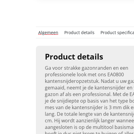
Algemeen
Product details
Product specifica
Product details
Ga voor strakke gazonranden en een
professionele look met ons EA0800
kantensnijderopzetstuk. Nadat u uw ga
gemaaid, neemt je de kantensnijder en 
gazon af als een professional. Met de E
je de snijdiepte op basis van het type 
mes van de kantensnijder is 3 mm dik 
lang. De totale lengte van de kantensnij
cm. Hij wordt aanzienlijk langer wanneer
aangesloten is op de multitool basismac
hoeft je dus niet krom te buigen of all