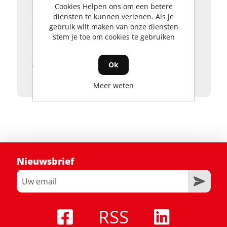
maaien, en heb je genoeg over in de accu
Cookies Helpen ons om een betere
diensten te kunnen verlenen. Als je
om een andere tuinklus aan te pakken! Al
gebruik wilt maken van onze diensten
onze unieke gepatenteerde ARC Lithium™
stem je toe om cookies te gebruiken
accu's passen in elk product, dus u kunt
zelf beslissen welke accu het meest
geschikt is voor uw werk.
Ok
Meer weten
Nieuwsbrief
RSS