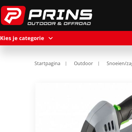
Kies je categorie
Startpagina
Outdoor
Snoeien/z