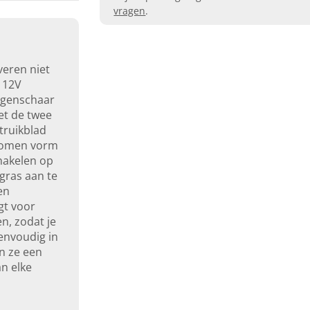
vragen
.
veren niet
 12V
ggenschaar
et de twee
truikblad
rbomen vorm
hakelen op
gras aan te
en
gt voor
n, zodat je
Eenvoudig in
jn ze een
an elke