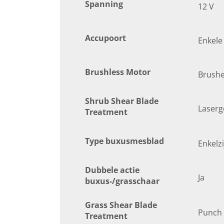
Spanning
12 V
Accupoort
Enkele
Brushless Motor
Brush
Shrub Shear Blade
Laser
Treatment
Type buxusmesblad
Enkelzi
Dubbele actie
Ja
buxus-/grasschaar
Grass Shear Blade
Punch
Treatment