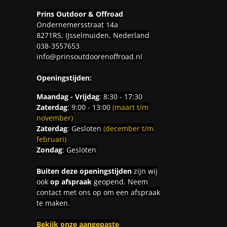
Prins Outdoor & Offroad
Ondernemersstraat 14a
8271RS, IJsselmuiden, Nederland
038-3557653
info@prinsoutdoorenoffroad.nl
Openingstijden:
Maandag - Vrijdag
: 8:30 - 17:30
Zaterdag
: 9:00 - 13:00
(maart t/m
november)
Zaterdag
: Gesloten
(december t/m
februari)
Zondag
: Gesloten
Buiten deze openingstijden
zijn wij
ook
op afspraak
geopend. Neem
contact met ons op om een afspraak
te maken.
Bekijk onze aangepaste