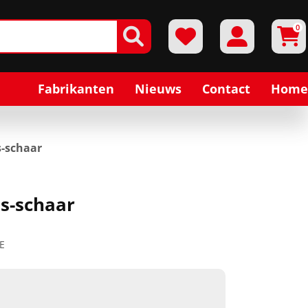
0
Fabrikanten
Nieuws
Contact
Home
s-schaar
s-schaar
E