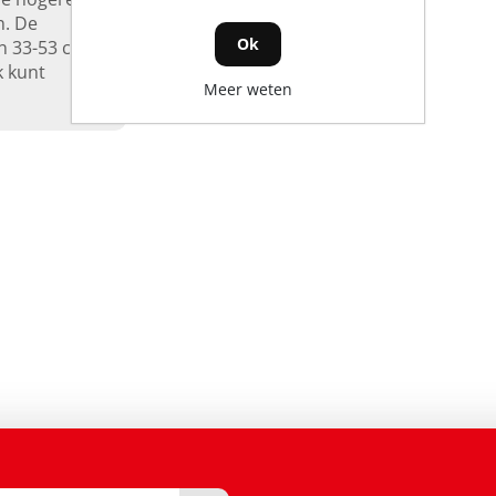
n. De
Ok
n 33-53 cm
k kunt
Meer weten