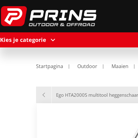
Kies je categorie
Startpagina
Outdoor
Maaien
Ego HTA2000S multitool heggenschaar