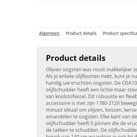
Algemeen
Product details
Product specifica
Product details
Olijven oogsten was nooit makkelijker (e
Als je enkele olijfbomen hebt, kunt je n
handig uw vruchten oogsten. De OSA1
olijfschudder heeft een lichte maar stev
van koolstofvezel. Dit robuuste en flexi
accessoire is met zijn 1780-2120 beweg
minuut ideaal om olijven, bessen, kerse
amandelen te oogsten. Elke kant van d
olijfschudder heeft 5 pinnen die de vru
de takken te schudden. De olijfschudde
bereik van 140 cm waardoor je ook bij 