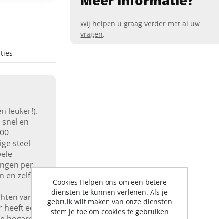
Meer informatie?
Wij helpen u graag verder met al uw
vragen
.
ties
n leuker!).
u snel en
000
ige steel
bele
ingen per
n en zelfs
Cookies Helpen ons om een betere
e
diensten te kunnen verlenen. Als je
chten van
gebruik wilt maken van onze diensten
r heeft een
stem je toe om cookies te gebruiken
de hogere