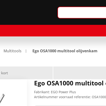
Multitools
Ego OSA1000 multitool olijvenkam
 kort
Ego OSA1000 multitool
Fabrikant:
EGO Power Plus
Artikelnummer voorraad referentie:
OSA100