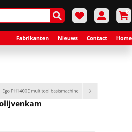
0
Fabrikanten
Nieuws
Contact
Home
Ego PH1400E multitool basismachine
 olijvenkam
0