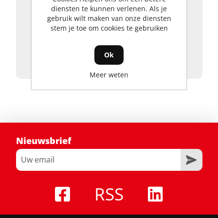
draagharnas.Maak van tuinonderhoud
diensten te kunnen verlenen. Als je
een fluitje van een cent met de LB6151E
gebruik wilt maken van onze diensten
bladblazerset!
stem je toe om cookies te gebruiken
Kit bestaande uit machine, 2,5Ah accu en
Ok
een standaard oplader.
Meer weten
Nieuwsbrief
RSS