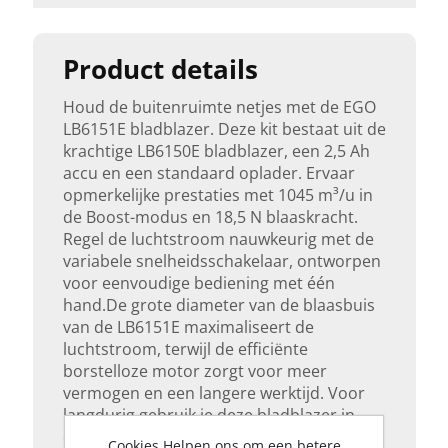
Product details
Houd de buitenruimte netjes met de EGO
LB6151E bladblazer. Deze kit bestaat uit de
krachtige LB6150E bladblazer, een 2,5 Ah
accu en een standaard oplader. Ervaar
opmerkelijke prestaties met 1045 m³/u in
de Boost-modus en 18,5 N blaaskracht.
Regel de luchtstroom nauwkeurig met de
variabele snelheidsschakelaar, ontworpen
voor eenvoudige bediening met één
hand.De grote diameter van de blaasbuis
van de LB6151E maximaliseert de
luchtstroom, terwijl de efficiënte
borstelloze motor zorgt voor meer
vermogen en een langere werktijd. Voor
langdurig gebruik je deze bladblazer in
combinatie met het EGO Power+
Cookies Helpen ons om een betere