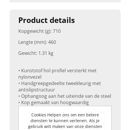
Product details
Kopgewicht (g): 710
Lengte (mm): 460
Gewicht: 1.31 kg
• Kunststof hol profiel versterkt met
nylonvezel
• Handgreepgedeelte tweekleurig met
antislipstructuur
• Ophangoog aan het uiteinde van de steel
• Kop gemaakt van hoogwaardig
koolstofstaal, stevig bevestigd aan de
Cookies Helpen ons om een betere
handgreep
diensten te kunnen verlenen. Als je
• TÜV- en GS-gecertificeerd
gebruik wilt maken van onze diensten
• Mes en transportbescherming voor