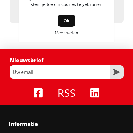
en via de ADB1000 adapter (meegeleverd)
stem je toe om cookies te gebruiken
voor alle andere EGO gereedschappen.
Ok
Meer weten
Nieuwsbrief
RSS
Informatie