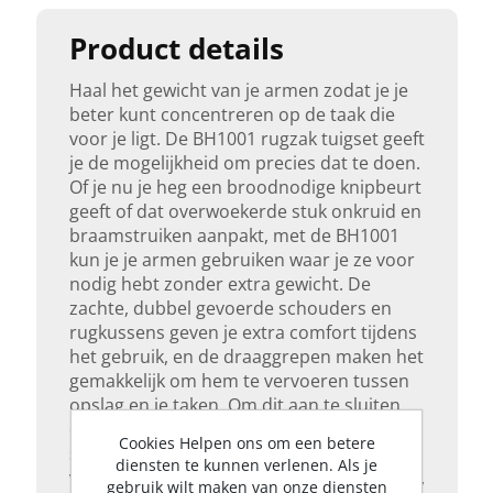
Product details
Haal het gewicht van je armen zodat je je
beter kunt concentreren op de taak die
voor je ligt. De BH1001 rugzak tuigset geeft
je de mogelijkheid om precies dat te doen.
Of je nu je heg een broodnodige knipbeurt
geeft of dat overwoekerde stuk onkruid en
braamstruiken aanpakt, met de BH1001
kun je je armen gebruiken waar je ze voor
nodig hebt zonder extra gewicht. De
zachte, dubbel gevoerde schouders en
rugkussens geven je extra comfort tijdens
het gebruik, en de draaggrepen maken het
gemakkelijk om hem te vervoeren tussen
opslag en je taken. Om dit aan te sluiten
op je EGO Power+ gereedschap, kun je de
Cookies Helpen ons om een betere
snelle plug-in en out aansluiting gebruiken
diensten te kunnen verlenen. Als je
voor onze Professional-X gereedschappen,
gebruik wilt maken van onze diensten