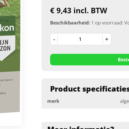
€ 9,43 incl. BTW
Beschikbaarheid:
1 op voorraad: V
-
+
Best
Product specificatie
merk
alg