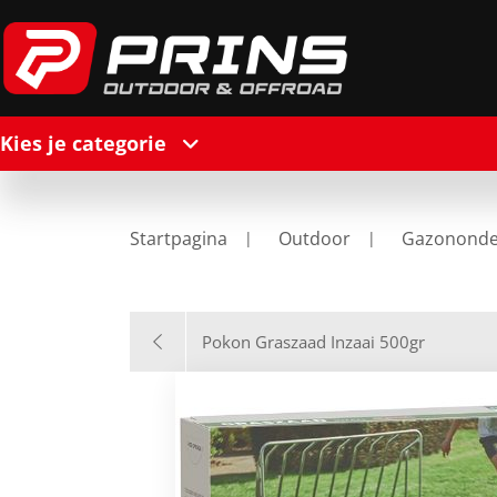
Kies je categorie
Startpagina
Outdoor
Gazonond
Pokon Graszaad Inzaai 500gr