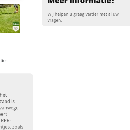
Meer informatie?
Wij helpen u graag verder met al uw
vragen
.
ties
 het
zaad is
 vanwege
ëert
 RPR-
ntjes, zoals