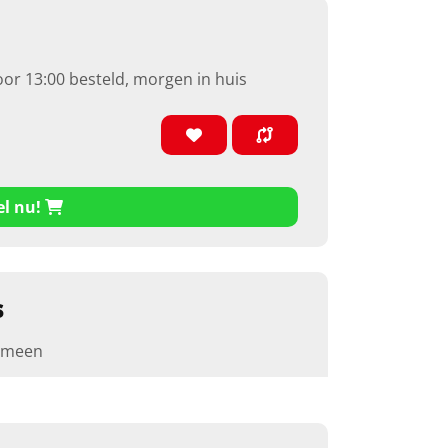
oor 13:00 besteld, morgen in huis
el nu!
s
emeen