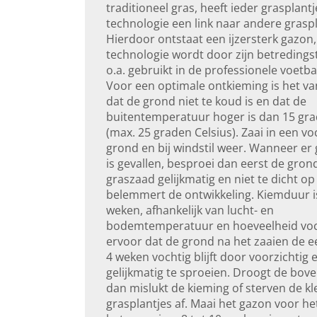
traditioneel gras, heeft ieder grasplant
technologie een link naar andere graspl
Hierdoor ontstaat een ijzersterk gazon,
technologie wordt door zijn betredings
o.a. gebruikt in de professionele voetba
Voor een optimale ontkieming is het va
dat de grond niet te koud is en dat de
buitentemperatuur hoger is dan 15 gra
(max. 25 graden Celsius). Zaai in een vo
grond en bij windstil weer. Wanneer er
is gevallen, besproei dan eerst de grond
graszaad gelijkmatig en niet te dicht op 
belemmert de ontwikkeling. Kiemduur is
weken, afhankelijk van lucht- en
bodemtemperatuur en hoeveelheid voc
ervoor dat de grond na het zaaien de ee
4 weken vochtig blijft door voorzichtig 
gelijkmatig te sproeien. Droogt de bove
dan mislukt de kieming of sterven de kl
grasplantjes af. Maai het gazon voor het