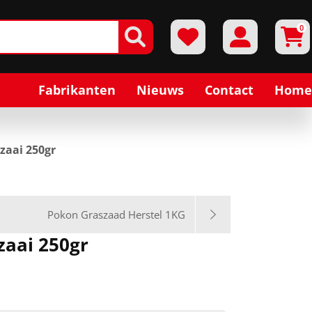
0
Fabrikanten
Nieuws
Contact
Home
zaai 250gr
Pokon Graszaad Herstel 1KG
zaai 250gr