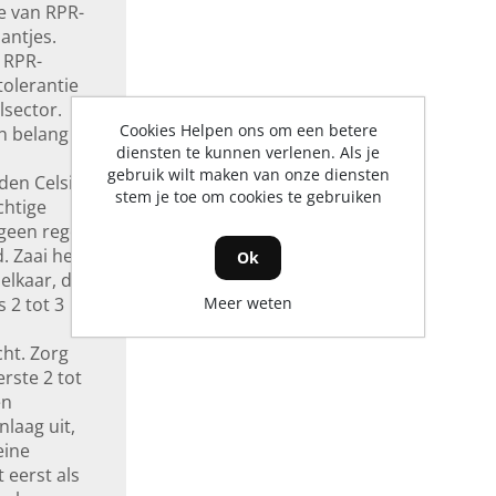
je van RPR-
antjes.
 RPR-
tolerantie
lsector.
Cookies Helpen ons om een betere
n belang
diensten te kunnen verlenen. Als je
gebruik wilt maken van onze diensten
den Celsius
stem je toe om cookies te gebruiken
chtige
 geen regen
. Zaai het
Ok
elkaar, dit
Meer weten
 2 tot 3
ht. Zorg
rste 2 tot
en
nlaag uit,
eine
 eerst als