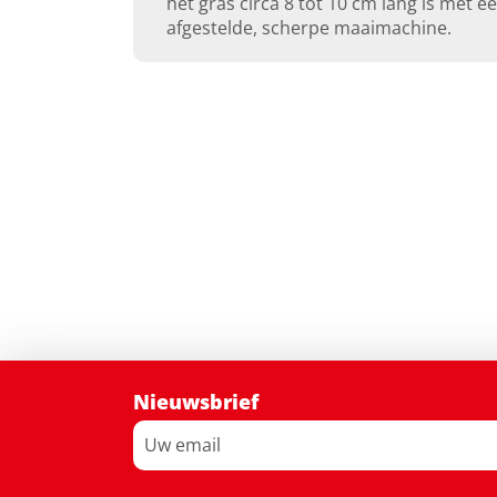
het gras circa 8 tot 10 cm lang is met 
afgestelde, scherpe maaimachine.
Nieuwsbrief