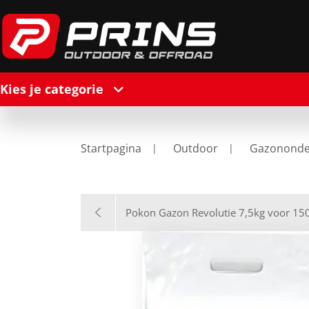
Kies je categorie
Startpagina
Outdoor
Gazonond
Pokon Gazon Revolutie 7,5kg voor 1