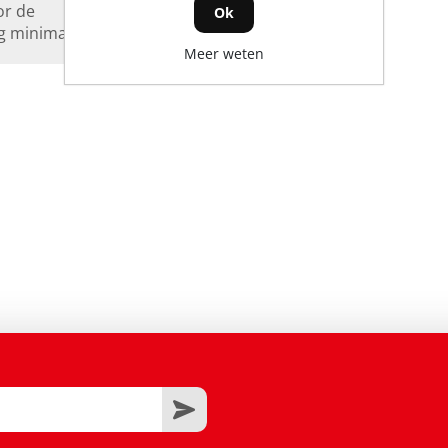
or de
Ok
g minimaal.
Meer weten