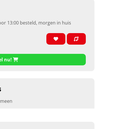
oor 13:00 besteld, morgen in huis
el nu!
s
emeen