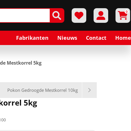
0
Fabrikanten
Nieuws
Contact
Home
de Mestkorrel 5kg
Pokon Gedroogde Mestkorrel 10kg
orrel 5kg
100