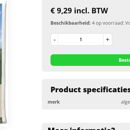
€ 9,29 incl. BTW
Beschikbaarheid:
4 op voorraad: V
-
+
Best
Product specificatie
merk
alg