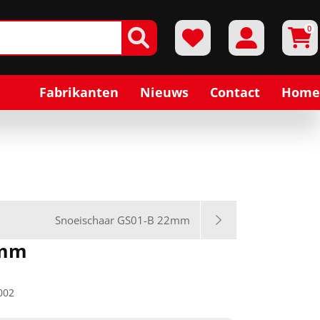
0
Fabrikanten
Nieuws
Contact
Home
Snoeischaar GS01-B 22mm
2mm
002