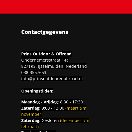
Contactgegevens
Prins Outdoor & Offroad
Ondernemersstraat 14a
8271RS, IJsselmuiden, Nederland
038-3557653
info@prinsoutdoorenoffroad.nl
Openingstijden:
Maandag - Vrijdag
: 8:30 - 17:30
Zaterdag
: 9:00 - 13:00
(maart t/m
november)
Zaterdag
: Gesloten
(december t/m
februari)