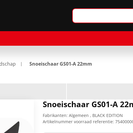
dschap
Snoeischaar GS01-A 22mm
Snoeischaar GS01-A 2
Fabrikanten:
Algemeen
,
BLACK EDITION
Artikelnummer voorraad referentie:
7540000