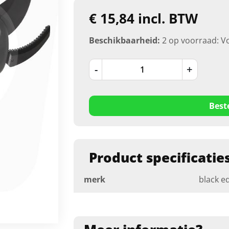
€ 15,84 incl. BTW
Beschikbaarheid:
2 op voorraad: V
-
+
Best
Product specificatie
merk
black ed