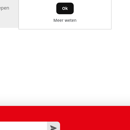
repen
Ok
Meer weten