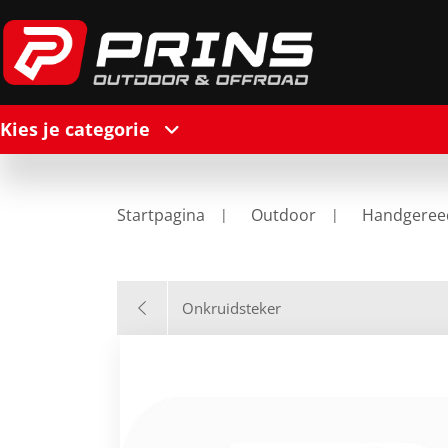
Kies je categorie
Startpagina
Outdoor
Handgeree
Onkruidsteker