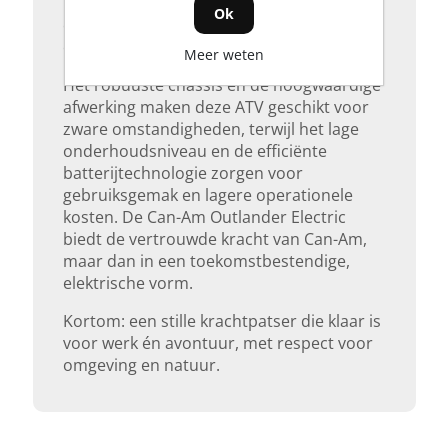
ideaal is voor gebruik in natuurgebieden,
Ok
op landbouwgrond of rondom stal- en
erfwerk.
Meer weten
Het robuuste chassis en de hoogwaardige
afwerking maken deze ATV geschikt voor
zware omstandigheden, terwijl het lage
onderhoudsniveau en de efficiënte
batterijtechnologie zorgen voor
gebruiksgemak en lagere operationele
kosten. De Can-Am Outlander Electric
biedt de vertrouwde kracht van Can-Am,
maar dan in een toekomstbestendige,
elektrische vorm.
Kortom: een stille krachtpatser die klaar is
voor werk én avontuur, met respect voor
omgeving en natuur.