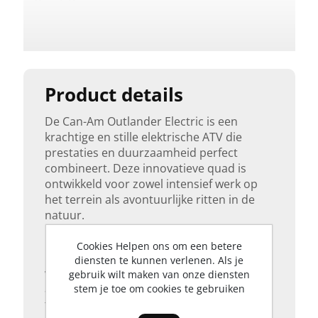
Krachtbron
Elektrische
Aandrijving
4-Wielaandrijving
Product details
De Can-Am Outlander Electric is een
Transmissie
krachtige en stille elektrische ATV die
Automaat
prestaties en duurzaamheid perfect
combineert. Deze innovatieve quad is
ontwikkeld voor zowel intensief werk op
Stuurbekrachtiging
het terrein als avontuurlijke ritten in de
Ja
natuur.
Dankzij de volledig elektrische aandrijving
Cookies Helpen ons om een betere
Zitplaatsen
levert de Outlander Electric direct koppel,
diensten te kunnen verlenen. Als je
wat zorgt voor soepele en responsieve
gebruik wilt maken van onze diensten
1-Persoons
acceleratie in elke situatie. Je rijdt
stem je toe om cookies te gebruiken
fluisterstil, zonder uitstoot, waardoor hij