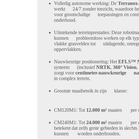
Volledig autonome werking:
De
Terranox-
werkt 24/7 zonder toezicht, waardoor het 
voor grootschalige toepassingen en cont
onderhoud.
Uitstekende terreinprestaties:
Deze robotmaa
kunnen probleemloos werken op elk type 
vlakke grasvelden tot uitdagende, onreg
oppervlakken.
Nauwkeurige positionering:
Het
EFLS™ 
systeem (inclusief
NRTK
,
360° Vision
,
zorgt voor
centimeter-nauwkeurige nav
in complex terrein.
Grootste maaibereik in zijn klasse:
CM120M1
: Tot
12.000 m²
maaien per d
CM240M1
: Tot
24.000 m²
maaien per d
betekent dat zelfs grote gebieden in slechts
kunnen worden onderhouden.