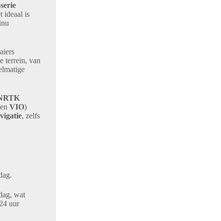
serie
ideaal is
inu
iers
terrein, van
elmatige
NRTK
 en
VIO
)
igatie
, zelfs
ag.
ag, wat
 24 uur