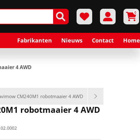
0
Fabrikanten
Nieuws
Contact
Home
aaier 4 AWD
avimow CM240M1 robotmaaier 4 AWD
0M1 robotmaaier 4 AWD
.02.0002