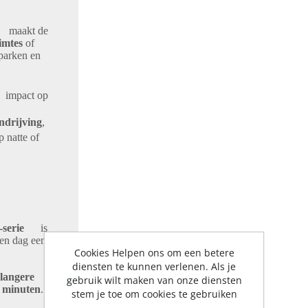
 maakt de
imtes
of
parken en
e impact op
ndrijving
,
 natte of
serie
is
een dag een
Cookies Helpen ons om een betere
diensten te kunnen verlenen. Als je
langere
gebruik wilt maken van onze diensten
5 minuten
.
stem je toe om cookies te gebruiken