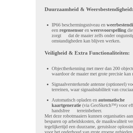
Duurzaamheid & Weersbestendigheid
IP66
beschermingsniveau en
weerbestendi
een
regensensor
en
weersvoorspelling
die
zorgt dat de maaier zelfs onder ongunsti
omstandigheden kan blijven werken.
Veiligheid & Extra Functionaliteiten:
Objectherkenning
met meer dan 200 obje
waardoor de maaier met grote precisie kan 
Signaalversterkende antenne
(optioneel) v
terreinen, waar signaalstabiliteit van cruciaa
Automatisch opladen
en
automatische
kaartgeneratie
(via GeoSketch™) voor eff
handsfree terreinbeheer.
Met deze robotmaaiers kunnen organisaties aan
besparen op arbeidskosten, de maaikwaliteit ve
tegelijkertijd een duurzame, geruisloze oplossi
voor het onderhoud van grote groene gebieden