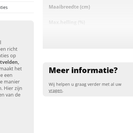
Maaibreedte (cm)
ties
Max.helling (%)
Maaihoogte bediening
l
en richt
App-bediening
aties op
tvelden,
Meer informatie?
Oppervlaktecapaciteit (m²)
t maakt het
ie een
me manier
Bluetooth
Wij helpen u graag verder met al uw
 Hier zijn
vragen
.
en van de
4G
4G (optioneel)
Wifi