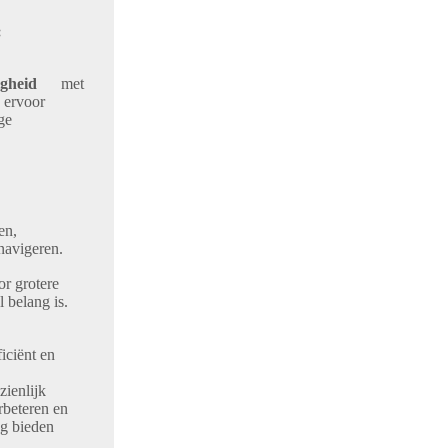
:
gheid
met
 ervoor
ge
cten,
navigeren.
oor grotere
l belang is.
iciënt en
zienlijk
rbeteren en
ng bieden
.