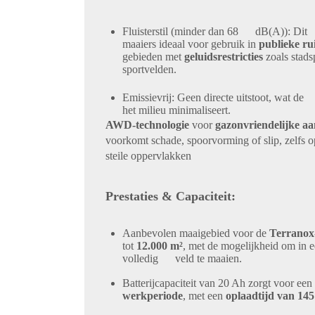
Fluisterstil (minder dan 68 dB(A))
: Dit
maaiers ideaal voor gebruik in
publieke ru
gebieden met
geluidsrestricties
zoals stads
sportvelden.
Emissievrij
: Geen directe uitstoot, wat d
het milieu minimaliseert.
AWD-technologie
voor
gazonvriendelijke aa
voorkomt schade, spoorvorming of slip, zelfs op
steile oppervlakken
Prestaties & Capaciteit:
Aanbevolen maaigebied
voor de
Terranox-
tot
12.000 m²
, met de mogelijkheid om in 
volledig veld te maaien.
Batterijcapaciteit van 20 Ah
zorgt voor een
werkperiode
, met een
oplaadtijd van 14