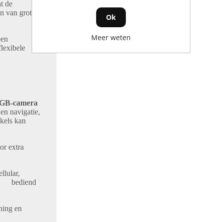
wat de
n van grote
Ok
Meer weten
 een
lexibele
RGB-camera
en navigatie,
kels kan
 extra
llular
,
den bediend
iening en