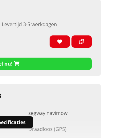
: Levertijd 3-5 werkdagen
el nu!
s
segway navimow
ecificaties
Draadloos (GPS)