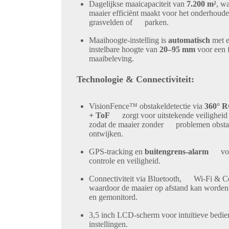
Dagelijkse maaicapaciteit
van
7.200 m²
, 
maaier efficiënt maakt voor het onderhoude
grasvelden of parken.
Maaihoogte-instelling
is
automatisch
met
instelbare hoogte van
20–95 mm
voor een f
maaibeleving.
Technologie & Connectiviteit:
VisionFence™ obstakeldetectie
via
360° 
+ ToF
zorgt voor uitstekende veiligheid 
zodat de maaier zonder problemen obsta
ontwijken.
GPS-tracking
en
buitengrens-alarm
voor
controle en veiligheid.
Connectiviteit via Bluetooth, Wi-Fi & Ce
waardoor de maaier op afstand kan wor
en gemonitord.
3,5 inch LCD-scherm
voor intuïtieve bed
instellingen.