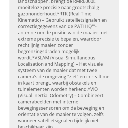
landschappen, brengt de RMR6000E
moeiteloze precisie naar grootschalig
gazononderhoud.*RTK (Real-Time
Kinematic) – Gebruikt satellietsignalen en
correctiegegevens van de PATH IQ™-
antenne om de positie van de maaier met
extreme precisie te bepalen, waardoor
rechtlijnig maaien zonder
begrenzingsdraden mogelijk
wordt.*VSLAM (Visual Simultaneous
Localisation and Mapping) – Het visuele
systeem van de maaier dat met twee
camera’s de omgeving “ziet” en in realtime
in kaart brengt, waarbij obstakels en
tuinelementen worden herkend.*VIO
(Visual Inertial Odometry) – Combineert
camerabeelden met interne
bewegingssensoren om de beweging en
oriëntatie van de maaier te volgen, zelfs
wanneer satellietsignalen tijdelijk niet
beschikbaar zijn.