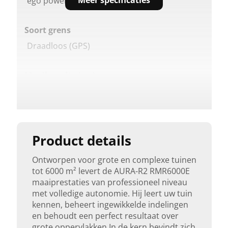
Meer specificaties
ego power plus
Soort grens
Draadloos (GPS)
Maaibreedte (cm)
24
Max.helling (%)
50
Product details
Ontworpen voor grote en complexe tuinen
Maaihoogte bediening
tot 6000 m² levert de AURA-R2 RMR6000E
Elektrisch
maaiprestaties van professioneel niveau
met volledige autonomie. Hij leert uw tuin
kennen, beheert ingewikkelde indelingen
App-bediening
en behoudt een perfect resultaat over
Ja
grote oppervlakken.In de kern bevindt zich