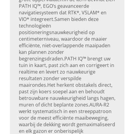
PATH IQ™, EGO’s geavanceerde
navigatiesysteem dat RTK*, VSLAM* en
Oppervlaktecapaciteit (m²)
VIO* integreert.Samen bieden deze
technologieën
6000
positioneringsnauwkeurigheid op
centimeterniveau, waardoor de maaier
Bluetooth
efficiënte, niet-overlappende maaipaden
kan plannen zonder
Ja
begrenzingsdraden.PATH IQ™ brengt uw
tuin in kaart, past zich aan en corrigeert in
4G
realtime en levert zo nauwkeurige
resultaten zonder verspilde
Ja
maairondes.Het herkent obstakels direct,
past zijn koers soepel aan en behoudt
4G (optioneel)
betrouwbare nauwkeurigheid langs hagen,
muren of dicht beplante zones.AURA-R2
Nee
werkt systematisch in een streeppatroon
voor de meest efficiënte maaibeweging,
Wifi
waarbij de dekking wordt gemaximaliseerd
en elk gazon er onberispelijk
Ja