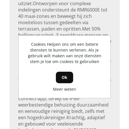
uitziet.Ontworpen voor complexe
indelingen ondersteunt de RMR6000E tot
40 maai-zones en beweegt hij zich
moeiteloos tussen gedeelten via
terrassen, paden en opritten.Met 50%
hellingcapaciteit, 3 zwenkbare messen en
elektronische maaihoogte-instelling (20–90
Cookies Helpen ons om een betere
mm) levert hij een nauwkeurig, aangepast
diensten te kunnen verlenen. Als je
resultaat in alle tuinomstandigheden.
gebruik wilt maken van onze diensten
Regenherkenning pauzeert het maaien om
stem je toe om cookies te gebruiken
uw gazon te beschermen, terwijl GPS-
beveiliging en nachtverlichting zorgen
Ok
voor veilig en betrouwbaar gebruik, dag en
nacht.Connectiviteit via Bluetooth, Wi-Fi en
Meer weten
4G werkt naadloos samen met de EGO
Connect-app, terwijl de IP66-
weerbestendige behuizing duurzaamheid
en eenvoudige reiniging biedt, zelfs met
een hogedrukreiniger.Krachtig, adaptief
en gebouwd voor veeleisende