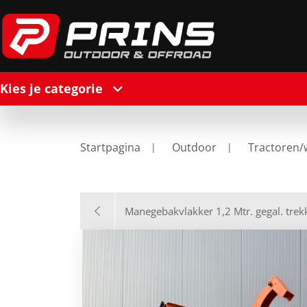
Kies je categorie
Startpagina
Outdoor
Tractoren/
Manegebakvlakker 1,2 Mtr. gegal. trek