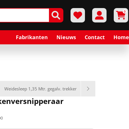
0
Fabrikanten
Nieuws
Contact
Home
Weidesleep 1,35 Mtr. gegalv. trekker
kenversnipperaar
00