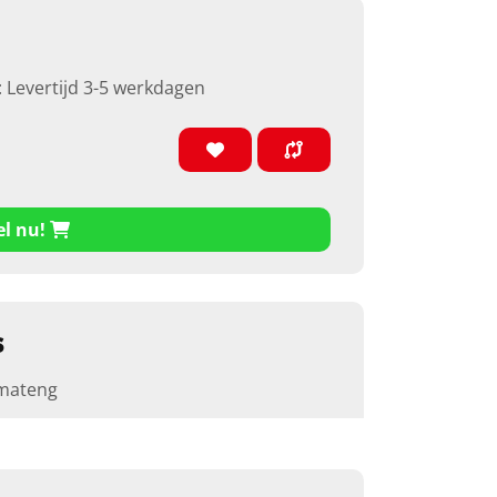
: Levertijd 3-5 werkdagen
el nu!
s
mateng