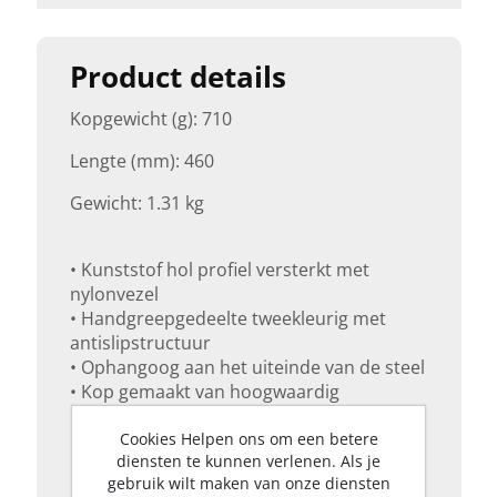
Product details
Kopgewicht (g): 710
Lengte (mm): 460
Gewicht: 1.31 kg
• Kunststof hol profiel versterkt met
nylonvezel
• Handgreepgedeelte tweekleurig met
antislipstructuur
• Ophangoog aan het uiteinde van de steel
• Kop gemaakt van hoogwaardig
koolstofstaal, stevig bevestigd aan de
Cookies Helpen ons om een betere
handgreep
diensten te kunnen verlenen. Als je
• TÜV- en GS-gecertificeerd
gebruik wilt maken van onze diensten
• Mes en transportbescherming voor