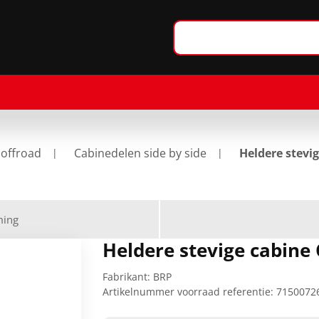
 offroad
Cabinedelen side by side
Heldere stevi
ming
Heldere stevige cabine
Fabrikant:
BRP
Artikelnummer voorraad referentie:
7150072