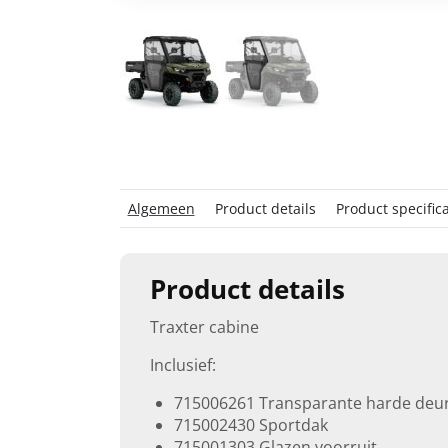
Algemeen
Product details
Product specifica
Product details
Traxter cabine
Inclusief:
715006261 Transparante harde deu
715002430 Sportdak
715001303 Glazen voorruit