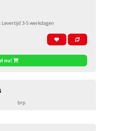
: Levertijd 3-5 werkdagen
el nu!
s
brp