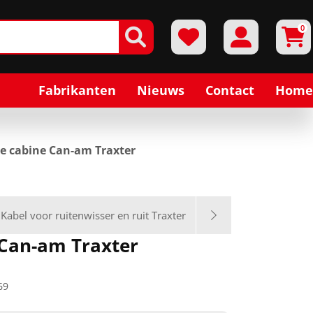
0
Fabrikanten
Nieuws
Contact
Home
ge cabine Can-am Traxter
Kabel voor ruitenwisser en ruit Traxter
 Can-am Traxter
69