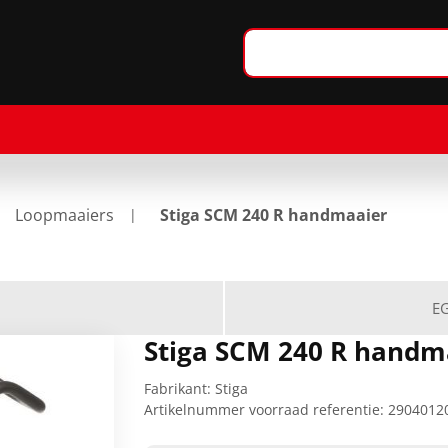
Loopmaaiers
Stiga SCM 240 R handmaaier
EG
Stiga SCM 240 R handm
Fabrikant:
Stiga
Artikelnummer voorraad referentie:
2904012