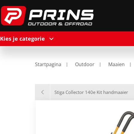
Kies je categorie
Startpagina
Outdoor
Maaien
Stiga Collector 140e Kit handmaaier