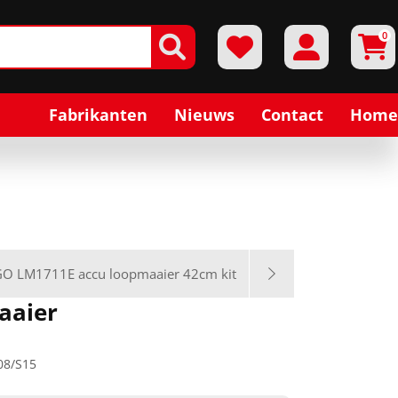
0
Fabrikanten
Nieuws
Contact
Home
O LM1711E accu loopmaaier 42cm kit
aaier
08/S15