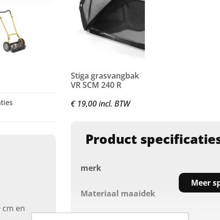
Stiga grasvangbak
VR SCM 240 R
ties
€ 19,00 incl. BTW
Product specificatie
merk
Meer sp
Materiaal maaidek
0 cm en
Maaibreedte (cm)