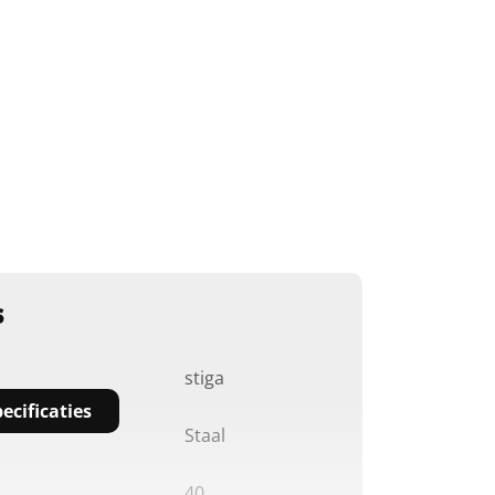
s
stiga
ecificaties
Staal
40