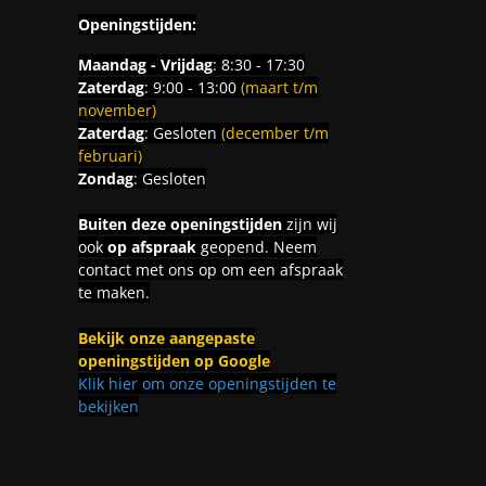
Openingstijden:
Maandag - Vrijdag
: 8:30 - 17:30
Zaterdag
: 9:00 - 13:00
(maart t/m
november)
Zaterdag
: Gesloten
(december t/m
februari)
Zondag
: Gesloten
Buiten deze openingstijden
zijn wij
ook
op afspraak
geopend. Neem
contact met ons op om een afspraak
te maken.
Bekijk onze aangepaste
openingstijden op Google
Klik hier om onze openingstijden te
bekijken