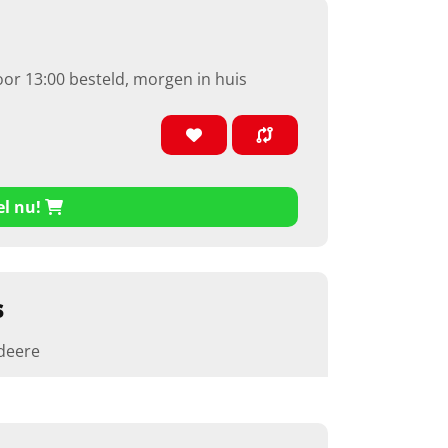
oor 13:00 besteld, morgen in huis
el nu!
s
deere