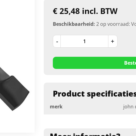
€ 25,48 incl. BTW
Beschikbaarheid:
2 op voorraad: V
-
+
Best
Product specificatie
merk
john 