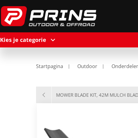
Kies je categorie
Startpagina
Outdoor
Onderdele
MOWER BLADE KIT, 42M MULCH BLA