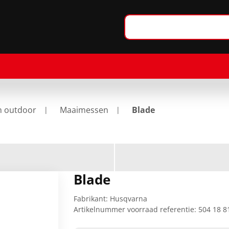
n outdoor
Maaimessen
Blade
Blade
Fabrikant:
Husqvarna
Artikelnummer voorraad referentie:
504 18 8