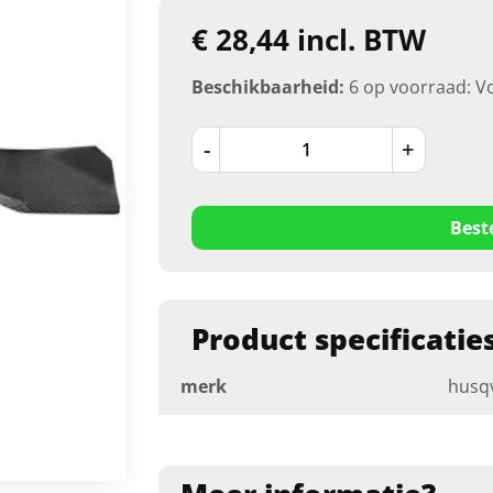
€ 28,44 incl. BTW
Beschikbaarheid:
6 op voorraad: V
-
+
Best
Product specificatie
merk
husq