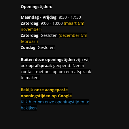
Openingstijden:
Maandag - Vrijdag
: 8:30 - 17:30
Zaterdag
: 9:00 - 13:00
(maart t/m
november)
Zaterdag
: Gesloten
(december t/m
februari)
Zondag
: Gesloten
Buiten deze openingstijden
zijn wij
ook
op afspraak
geopend. Neem
contact met ons op om een afspraak
te maken.
Bekijk onze aangepaste
openingstijden op Google
Klik hier om onze openingstijden te
bekijken