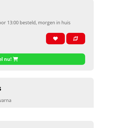
oor 13:00 besteld, morgen in huis
el nu!
s
varna