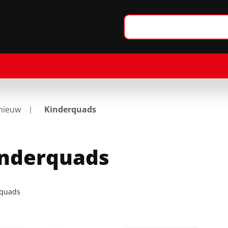
nieuw
Kinderquads
inderquads
rquads