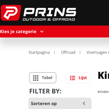
Kies je categorie
Startpagina
Offroad
Voertuigen 
K
Tabel
Lijst
FILTER BY:
Kinde
Sorteren op