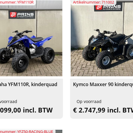
elnummer: YFM110R
Artikelnummer: 711002
ha YFM110R, kinderquad
Kymco Maxxer 90 kinderq
voorraad
Op voorraad
.099,00 incl. BTW
€ 2.747,99 incl. B
elnummer: YFZ50-RACING-BLUE