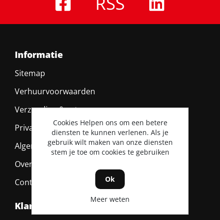
RSS
Informatie
Sitemap
Verhuurvoorwaarden
Verzending & retour
Cookies Helpen ons om een betere
Privacy policy
diensten te kunnen verlenen. Als je
gebruik wilt maken van onze diensten
Algemene voorwaarden
stem je toe om cookies te gebruiken
Over ons
Ok
Contact
Meer weten
Klantenservice