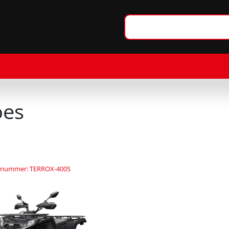
es
elnummer: TERROX-400S