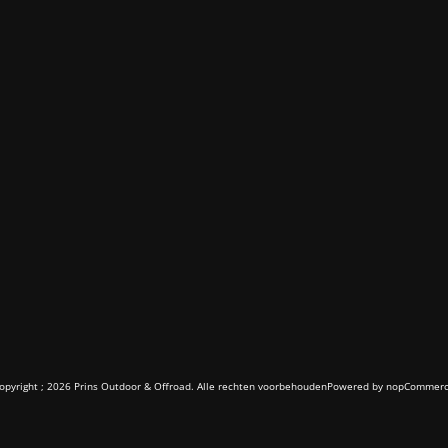
opyright ; 2026 Prins Outdoor & Offroad. Alle rechten voorbehouden
Powered by
nopCommer