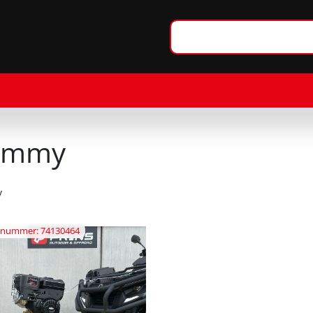
ammy
y
elnummer: 74130464