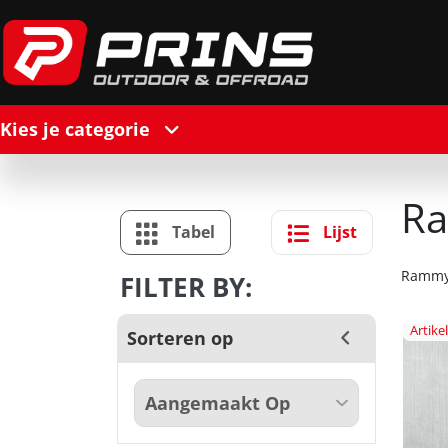
Kies je categorie
R
Tabel
Lijst
Ramm
FILTER BY:
Artik
Sorteren op