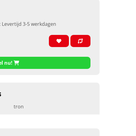
: Levertijd 3-5 werkdagen
el nu!
s
tron