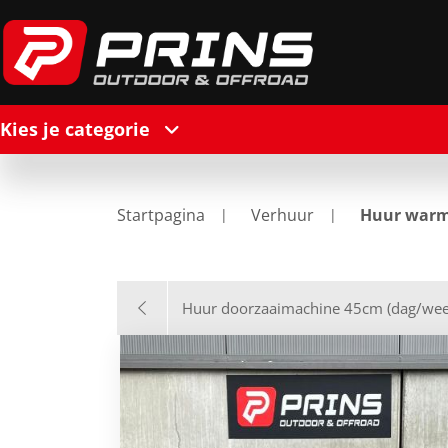
Kies je categorie
Startpagina
Verhuur
Huur warm
Huur doorzaaimachine 45cm (dag/wee