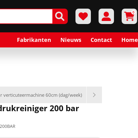
0
Fabrikanten
Nieuws
Contact
Home
r verticuteermachine 60cm (dag/week)
ukreiniger 200 bar
200BAR