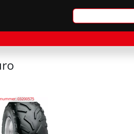
ro
elnummer: 03200575