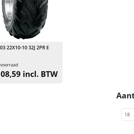
03 22X10-10 32J 2PR E
 voorraad
108,59 incl. BTW
Aant