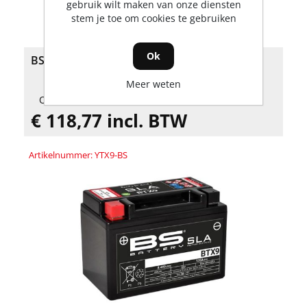
gebruik wilt maken van onze diensten
stem je toe om cookies te gebruiken
Ok
BS Battery BTX14 SLA accu
Meer weten
Op voorraad
€ 118,77 incl. BTW
Artikelnummer: YTX9-BS