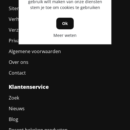
gebruik wilt maken van onze diensten
stem je toe om cookies te gebruiken
Sitemap
Verhuurvoorwaarden
Ok
Verzending & retour
Meer weten
Privacy policy
Algemene voorwaarden
Over ons
Contact
Klantenservice
Zoek
Nieuws
Blog
Recent bekeken producten