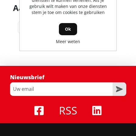
diensten te kunnen verlenen. Als je
Aantal producten tonen
gebruik wilt maken van onze diensten
stem je toe om cookies te gebruiken
Ok
Meer weten
Nieuwsbrief
RSS