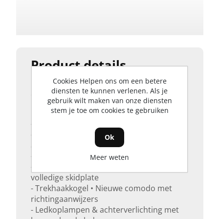
Stuurbekrachtiging
Nee
Transmissie
Automaat
Product details
Cookies Helpen ons om een betere
De vanafprijs is inclusief BTW, maar
merk
diensten te kunnen verlenen. Als je
exclusief BPM, leveringskosten en
gebruik wilt maken van onze diensten
can-am
rijklaarkosten.
stem je toe om cookies te gebruiken
- Snelheidsbegrenzer
Krachtbron
- Visco-Lok† voordifferentieel met
Ok
automatische vergrendeling
Benzine
- 26 inch (66 cm) 6-ply banden
Meer weten
- Premium voorbumper, achterbumper,
Zitplaatsen
volledige skidplate
- Trekhaakkogel • Nieuwe comodo met
1-Persoons
richtingaanwijzers
- Ledkoplampen & achterverlichting met