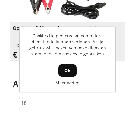
Optimate 3 Moose druppel/accu- lader
Cookies Helpen ons om een betere
diensten te kunnen verlenen. Als je
Op voorraad
gebruik wilt maken van onze diensten
€ 72,54 incl. BTW
stem je toe om cookies te gebruiken
Ok
Aantal producten tonen
Meer weten