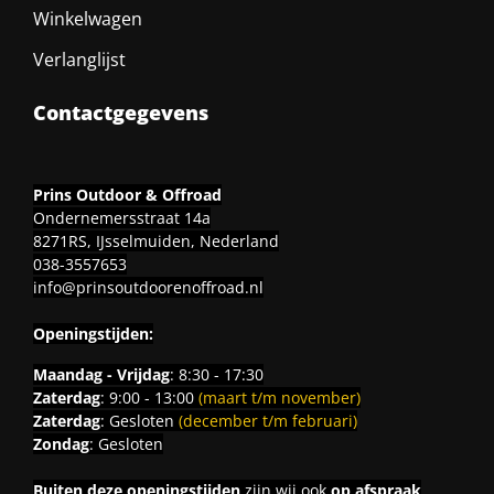
Winkelwagen
Verlanglijst
Contactgegevens
Prins Outdoor & Offroad
Ondernemersstraat 14a
8271RS, IJsselmuiden, Nederland
038-3557653
info@prinsoutdoorenoffroad.nl
Openingstijden:
Maandag - Vrijdag
: 8:30 - 17:30
Zaterdag
: 9:00 - 13:00
(maart t/m november)
Zaterdag
: Gesloten
(december t/m februari)
Zondag
: Gesloten
Buiten deze openingstijden
zijn wij ook
op afspraak