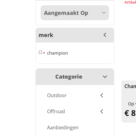
Artik
merk
champion
Categorie
Cham
Outdoor
Op 
€ 8
Offroad
Aanbiedingen